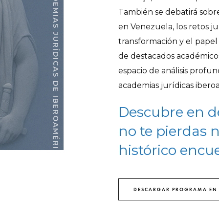
XI CONGRESO DE LAS ACADEMIAS JURÍDICAS DE IBEROAMÉRICA
También se debatirá sobre
en Venezuela, los retos j
transformación y el papel
de destacados académicos,
espacio de análisis profu
academias jurídicas ibero
Descubre en d
no te pierdas
histórico encue
DESCARGAR PROGRAMA EN 