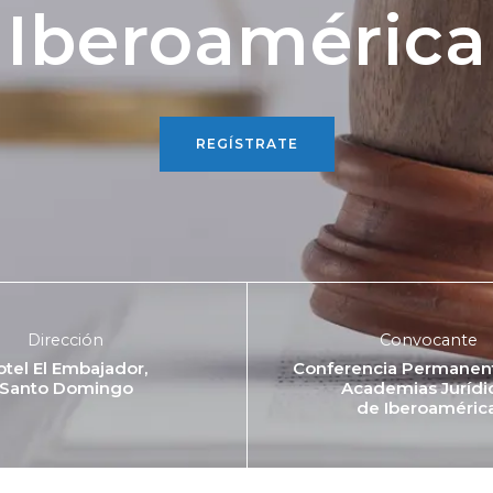
Iberoamérica
REGÍSTRATE
Dirección
Convocante
otel El Embajador,
Conferencia Permanent
Santo Domingo
Academias Jurídi
de Iberoamérica