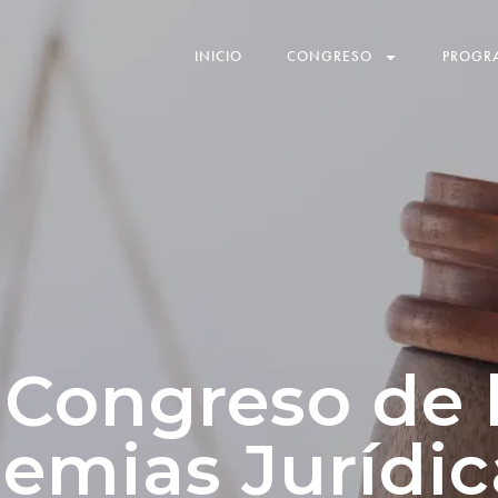
INICIO
CONGRESO
PROGR
 Congreso de 
emias Jurídic