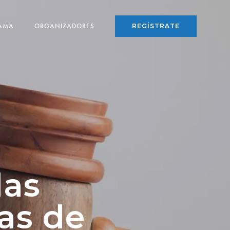
AMA
ORGANIZADORES
REGÍSTRATE
las
as de