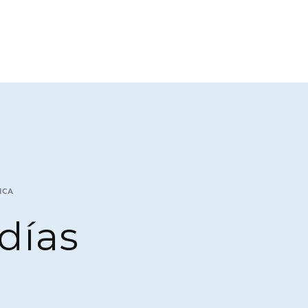
ICA
días