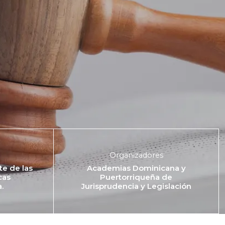
Organizadores
e de las
Academias Dominicana y
cas
Puertorriqueña de
.
Jurisprudencia y Legislación